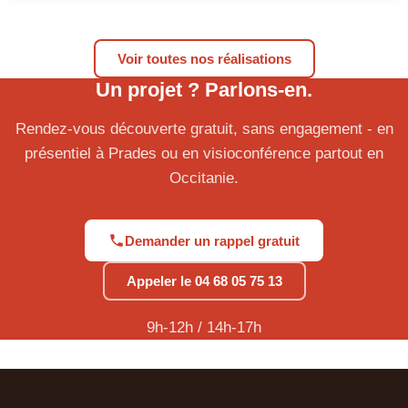
Voir toutes nos réalisations
Un projet ? Parlons-en.
Rendez-vous découverte gratuit, sans engagement - en
présentiel à Prades ou en visioconférence partout en
Occitanie.
Demander un rappel gratuit
Appeler le 04 68 05 75 13
9h-12h / 14h-17h