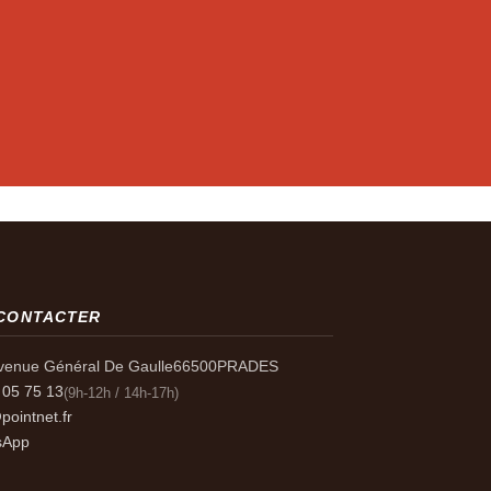
CONTACTER
venue Général De Gaulle
66500
PRADES
 05 75 13
(9h-12h / 14h-17h)
ointnet.fr
sApp