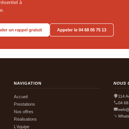
ésentiel à
e.
er un rappel gratuit
Appeler le 04 68 05 75 13
NAVIGATION
NOUS 
114 A
Accueil
04 68
Prestations
web@p
Nos offres
What
Réalisations
L'équipe