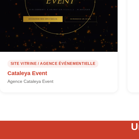
SITE VITRINE / AGENCE ÉVÉNEMENTIELLE
Cataleya Event
Agence Cataleya Event
U