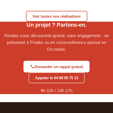
Voir toutes nos réalisations
Un projet ? Parlons-en.
Rendez-vous découverte gratuit, sans engagement - en
présentiel à Prades ou en visioconférence partout en
Occitanie.
Demander un rappel gratuit
Appeler le 04 68 05 75 13
9h-12h / 14h-17h